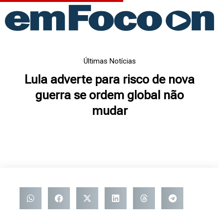
Ir
para
o
conteúdo
Últimas Notícias
Lula adverte para risco de nova
guerra se ordem global não
mudar