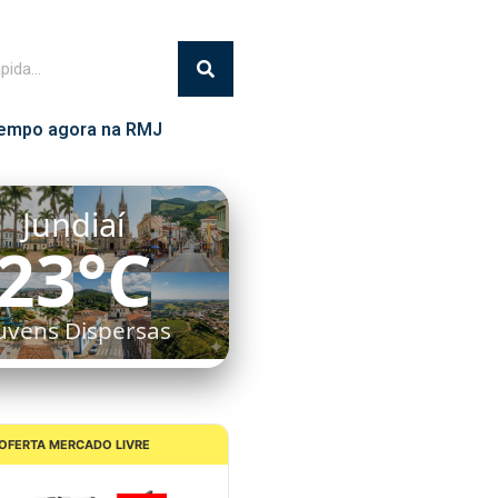
empo agora na RMJ
Itatiba
20°C
uvens Dispersas
OFERTA MERCADO LIVRE