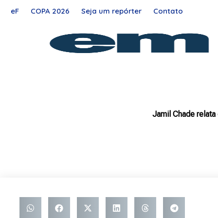
Ir
eF
COPA 2026
Seja um repórter
Contato
para
o
conteúdo
Jamil Chade relata