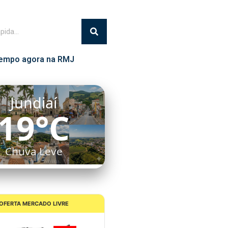
empo agora na RMJ
Jundiaí
19°C
Chuva Leve
OFERTA MERCADO LIVRE