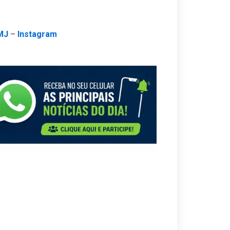
MJ
–
Instagram