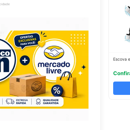
cidade
Escova e
Confir