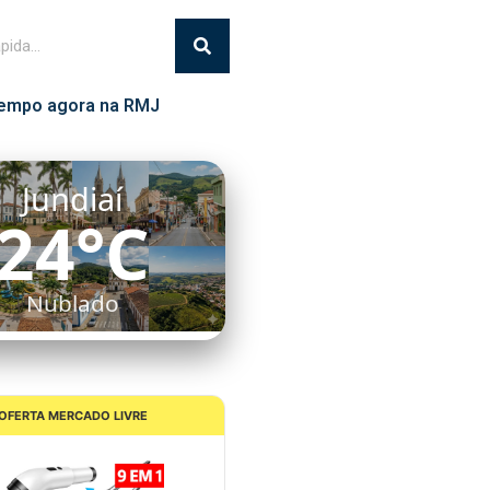
empo agora na RMJ
Itatiba
27°C
Nublado
OFERTA MERCADO LIVRE