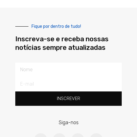
Fique por dentro de tudo!
Inscreva-se e receba nossas
notícias sempre atualizadas
Nome
E-
mail
INSCREVER
Siga-nos
F
T
L
Y