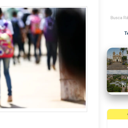
Pesquisar
T
A