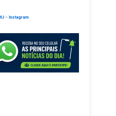
MJ
–
Instagram