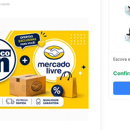
cidade
Escova e
Confir