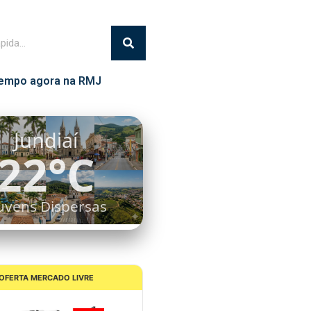
empo agora na RMJ
Itatiba
21°C
lgumas Nuvens
OFERTA MERCADO LIVRE