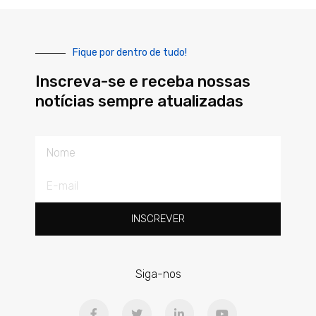
Fique por dentro de tudo!
Inscreva-se e receba nossas
notícias sempre atualizadas
Nome
E-
mail
INSCREVER
Siga-nos
F
T
L
Y
a
w
i
o