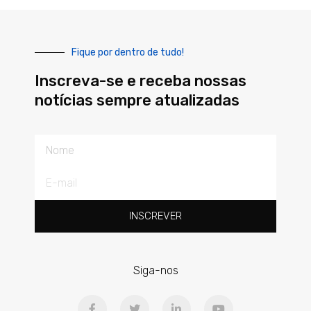
Fique por dentro de tudo!
Inscreva-se e receba nossas
notícias sempre atualizadas
Nome
E-
mail
INSCREVER
Siga-nos
F
T
L
Y
a
w
i
o