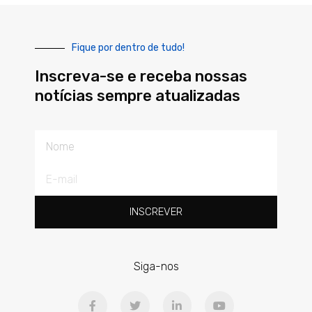
Fique por dentro de tudo!
Inscreva-se e receba nossas
notícias sempre atualizadas
Nome
E-
mail
INSCREVER
Siga-nos
F
T
L
Y
a
w
i
o