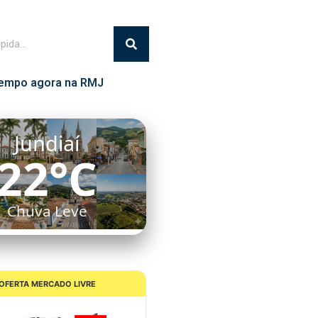
empo agora na RMJ
Itatiba
20°C
Chuva Leve
OFERTA MERCADO LIVRE