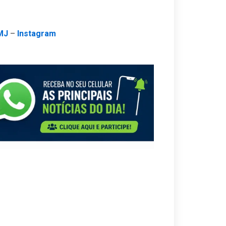
MJ
–
Instagram