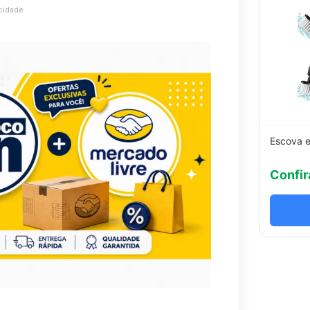
cidade
Escova e
Confir