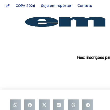
Ir
eF
COPA 2026
Seja um repórter
Contato
para
o
conteúdo
Fies: inscrições p