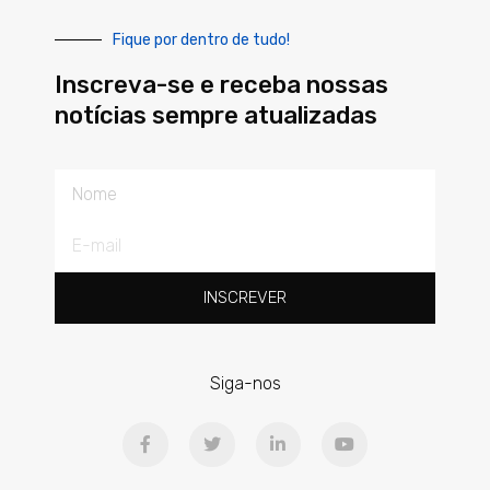
Fique por dentro de tudo!
Inscreva-se e receba nossas
notícias sempre atualizadas
Nome
E-
mail
INSCREVER
Siga-nos
F
T
L
Y
a
w
i
o
c
i
n
u
e
t
k
t