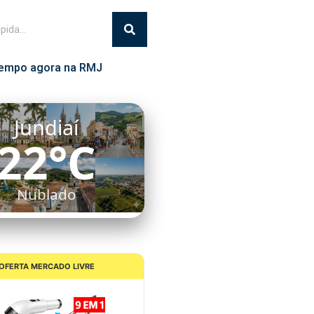
empo agora na RMJ
Jundiaí
22°C
Nublado
OFERTA MERCADO LIVRE