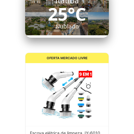
Itatiba
25°C
Nublado
OFERTA MERCADO LIVRE
Escova elétrica de limpeza JY-6010