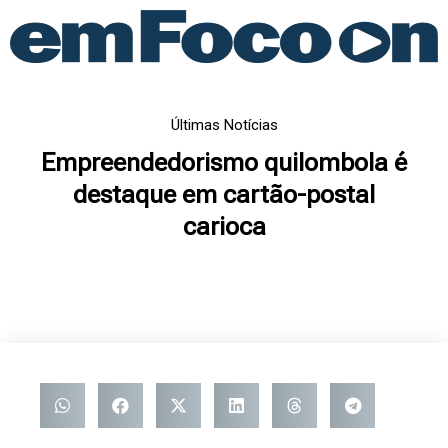
Ir
para
o
conteúdo
Últimas Notícias
Empreendedorismo quilombola é
destaque em cartão-postal
carioca