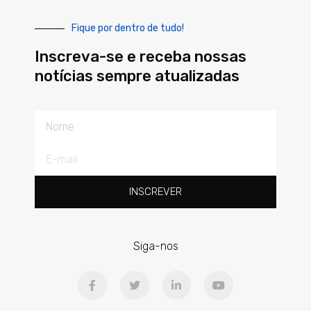
Fique por dentro de tudo!
Inscreva-se e receba nossas
notícias sempre atualizadas
Nome
E-
mail
INSCREVER
Siga-nos
F
T
L
Y
a
w
i
o
c
i
n
u
e
t
k
t