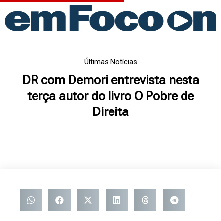
Ir
para
o
conteúdo
Últimas Notícias
DR com Demori entrevista nesta
terça autor do livro O Pobre de
Direita