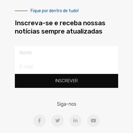
Fique por dentro de tudo!
Inscreva-se e receba nossas
notícias sempre atualizadas
Nome
E-
mail
INSCREVER
Siga-nos
F
T
L
Y
a
w
i
o
c
i
n
u
e
t
k
t