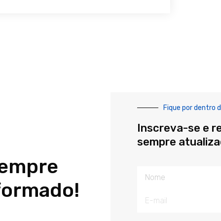
Fique por dentro d
Inscreva-se e r
sempre atualiz
sempre
Nome
formado!
E-
mail