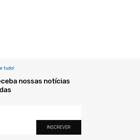
e tudo!
eceba nossas notícias
adas
INSCREVER