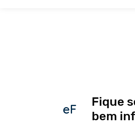
Fique 
eF
bem in