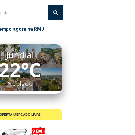
empo agora na RMJ
Jundiaí
22°C
Nublado
OFERTA MERCADO LIVRE