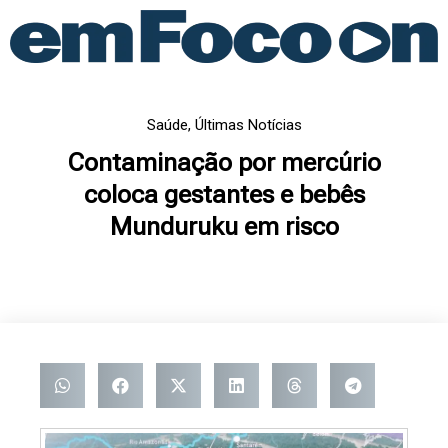
Ir
para
o
conteúdo
Saúde
,
Últimas Notícias
Contaminação por mercúrio
coloca gestantes e bebês
Munduruku em risco