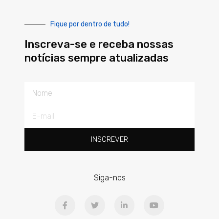
Fique por dentro de tudo!
Inscreva-se e receba nossas
notícias sempre atualizadas
Nome
E-
mail
INSCREVER
Siga-nos
F
T
L
Y
a
w
i
o
c
i
n
u