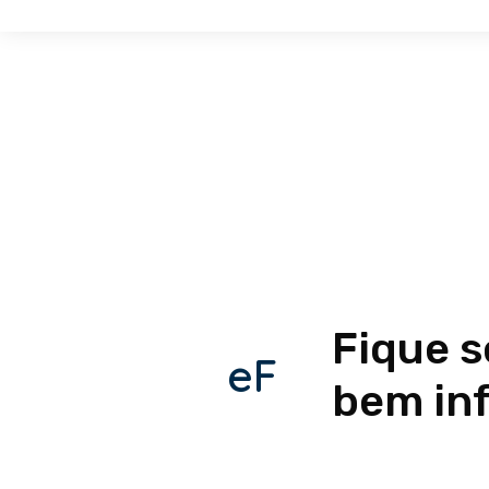
Fique 
eF
bem in