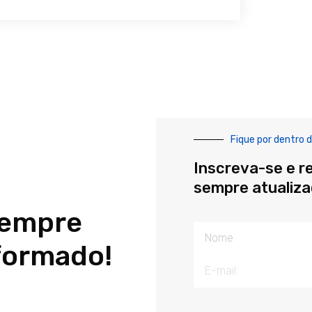
Fique por dentro d
Inscreva-se e r
sempre atualiz
sempre
Nome
formado!
E-
mail