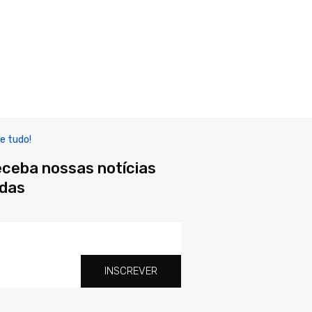
e tudo!
eceba nossas notícias
adas
INSCREVER