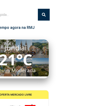
empo agora na RMJ
Itatiba
20°C
Nublado
OFERTA MERCADO LIVRE