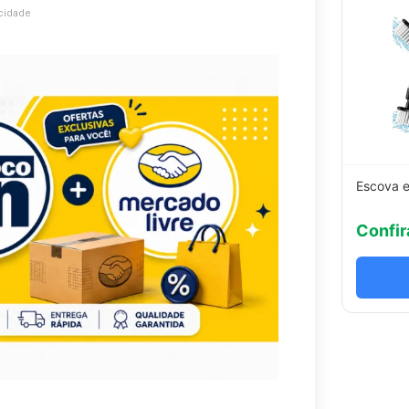
cidade
Escova e
Confir