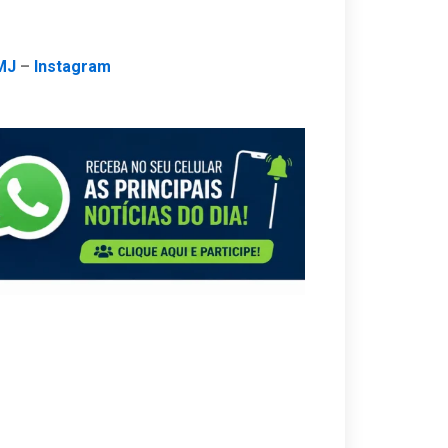
MJ
–
Instagram