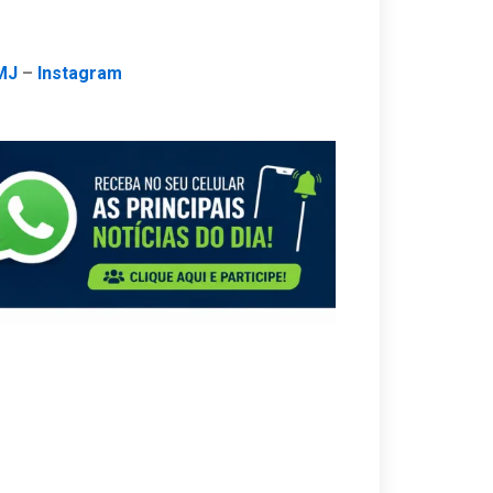
MJ
–
Instagram