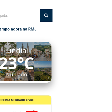
empo agora na RMJ
Jundiaí
23°C
Nublado
OFERTA MERCADO LIVRE