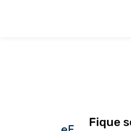
Fique 
eF