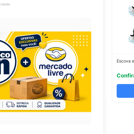
cidade
Escova e
Confir