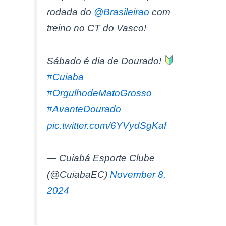
rodada do
@Brasileirao
com
treino no CT do Vasco!
Sábado é dia de Dourado!
#Cuiaba
#OrgulhodeMatoGrosso
#AvanteDourado
pic.twitter.com/6YVydSgKaf
— Cuiabá Esporte Clube
(@CuiabaEC)
November 8,
2024