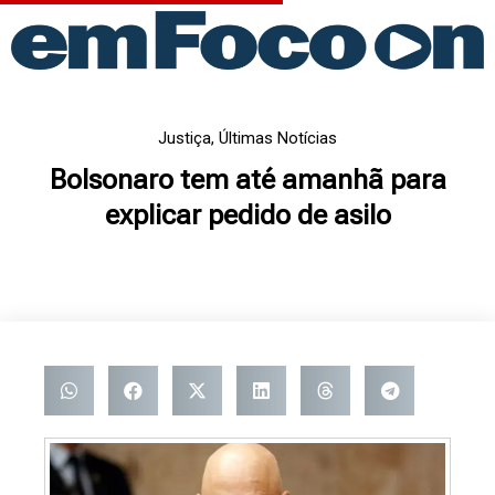
Ir
para
o
conteúdo
Justiça
,
Últimas Notícias
Bolsonaro tem até amanhã para
explicar pedido de asilo