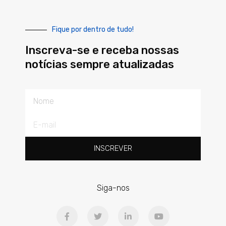
Fique por dentro de tudo!
Inscreva-se e receba nossas
notícias sempre atualizadas
Nome
E-
mail
INSCREVER
Siga-nos
F
T
L
Y
a
w
i
o
c
i
n
u