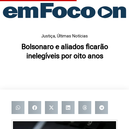
Ir
para
o
conteúdo
Justiça
,
Últimas Notícias
Bolsonaro e aliados ficarão
inelegíveis por oito anos