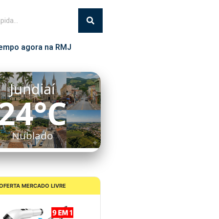
empo agora na RMJ
Jundiaí
24°C
Nublado
OFERTA MERCADO LIVRE