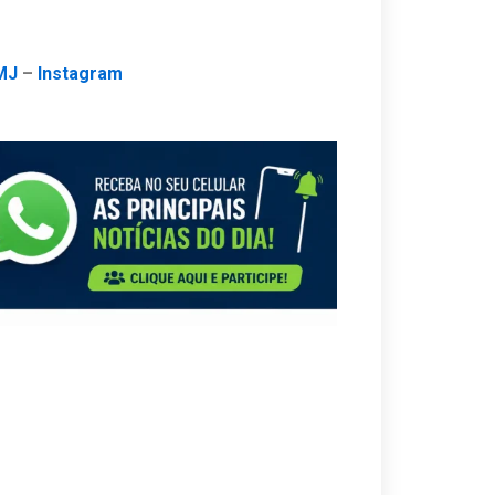
MJ
–
Instagram