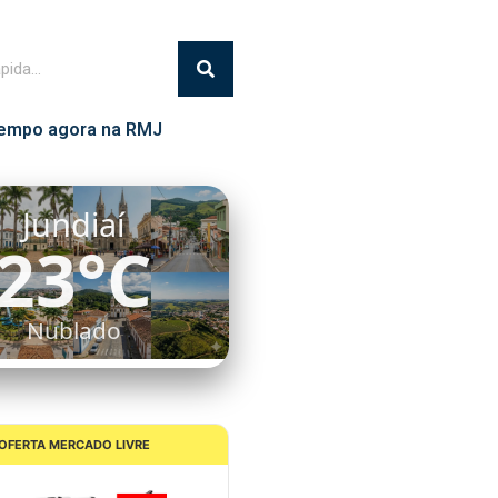
empo agora na RMJ
Itatiba
24°C
Chuva Leve
OFERTA MERCADO LIVRE