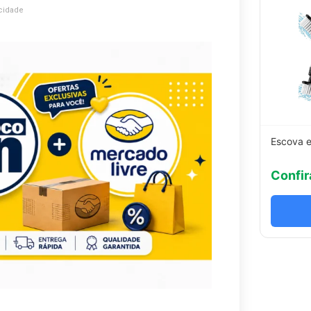
cidade
Escova e
Confir