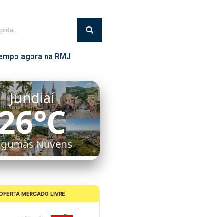
empo agora na RMJ
Itatiba
25°C
Céu Limpo
OFERTA MERCADO LIVRE