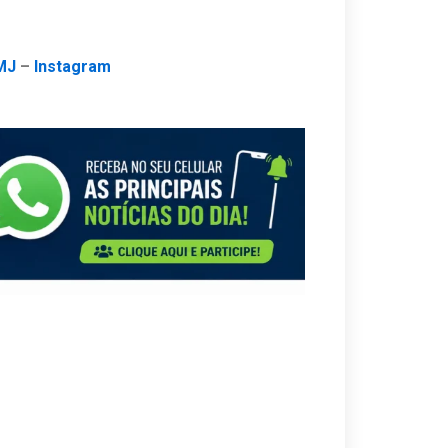
MJ
–
Instagram