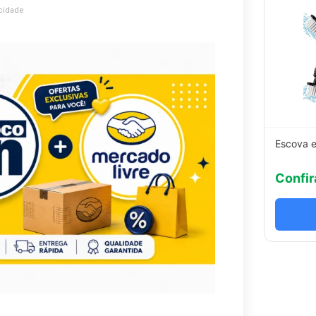
cidade
Escova e
Confir