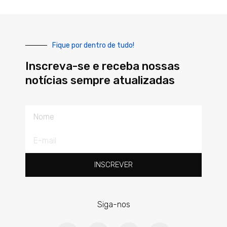
Fique por dentro de tudo!
Inscreva-se e receba nossas
notícias sempre atualizadas
Nome
E-
mail
INSCREVER
Siga-nos
F
T
L
Y