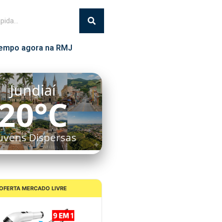
empo agora na RMJ
Jundiaí
20°C
uvens Dispersas
OFERTA MERCADO LIVRE