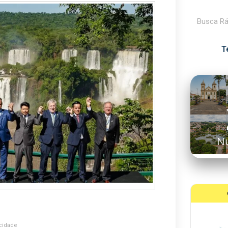
Pesquisar
T
N
cidade