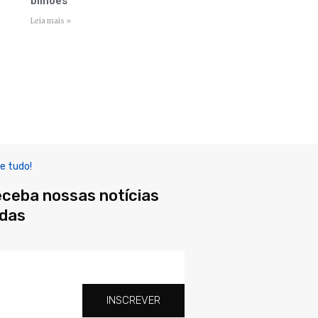
bilhões
Leia mais »
e tudo!
eceba nossas notícias
adas
INSCREVER