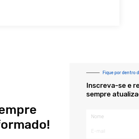
Fique por dentro d
Inscreva-se e r
sempre atualiz
sempre
Nome
formado!
E-
mail