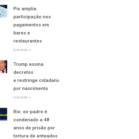
Pix amplia
participação nos
pagamentos em
bares e
restaurantes
Leia mais »
Trump assina
decretos
e restringe cidadania
por nascimento
Leia mais »
Rio: ex-padre é
condenado a 48
anos de prisão por
tortura de enteados