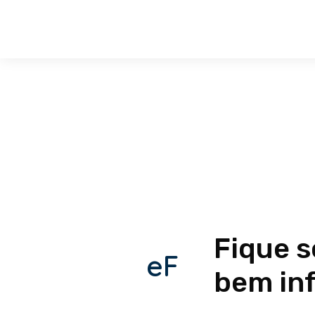
Fique 
eF
bem in