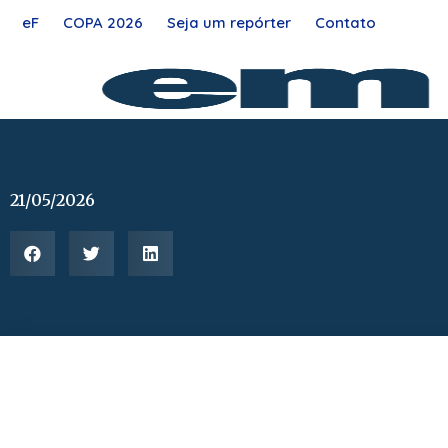
Ir
eF
COPA 2026
Seja um repórter
Contato
para
o
conteúdo
21/05/2026