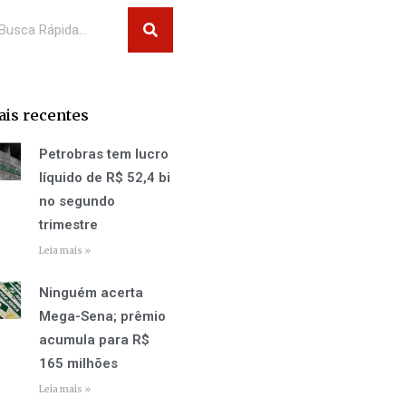
squisar
is recentes
Petrobras tem lucro
líquido de R$ 52,4 bi
no segundo
trimestre
Leia mais »
Ninguém acerta
Mega-Sena; prêmio
acumula para R$
165 milhões
Leia mais »