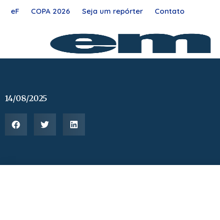
Ir
eF
COPA 2026
Seja um repórter
Contato
para
o
conteúdo
14/08/2025