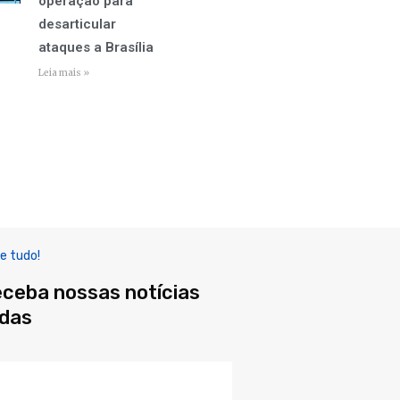
operação para
desarticular
ataques a Brasília
Leia mais »
e tudo!
eceba nossas notícias
adas