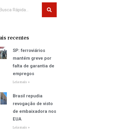
squisar
is recentes
SP: ferroviários
mantém greve por
falta de garantia de
empregos
Leia mais »
Brasil repudia
revogação de visto
de embaixadora nos
EUA
Leia mais »