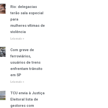
Rio: delegacias
terão sala especial
para
mulheres vítimas de
violência
Leia mais »
Com greve de
ferroviários,
usuários de trens
enfrentam trânsito
em SP
Leia mais »
TCU envia à Justiça
Eleitoral lista de
gestores com