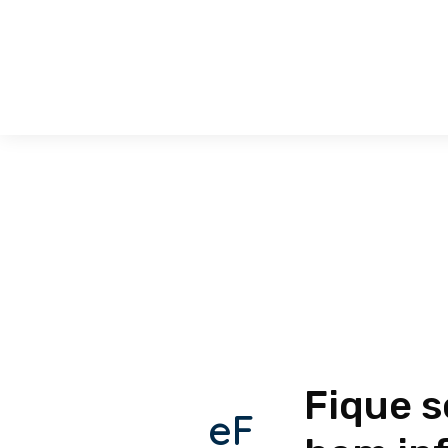
Fique 
eF