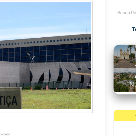
Pesquisar
T
N
cidade