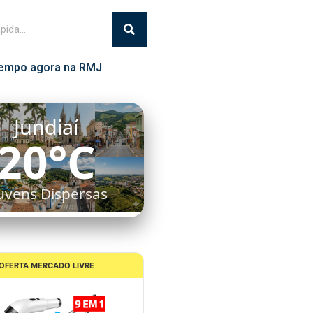
empo agora na RMJ
Jundiaí
20°C
uvens Dispersas
OFERTA MERCADO LIVRE