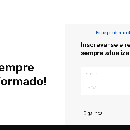
Fique por dentro d
Inscreva-se e r
sempre atualiz
sempre
Nome
formado!
E-
mail
Siga-nos