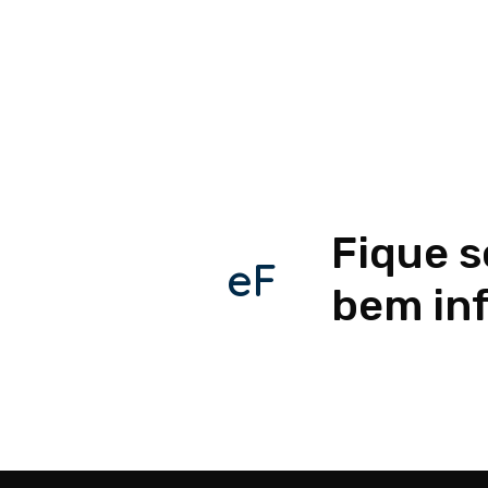
Fique 
eF
bem in