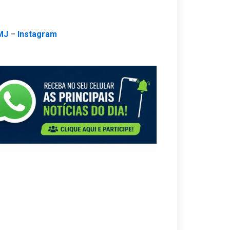
MJ
–
Instagram