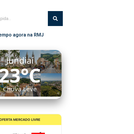
empo agora na RMJ
Jundiaí
23°C
Chuva Leve
OFERTA MERCADO LIVRE