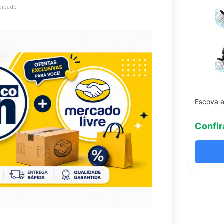
cidade
Escova e
Confir