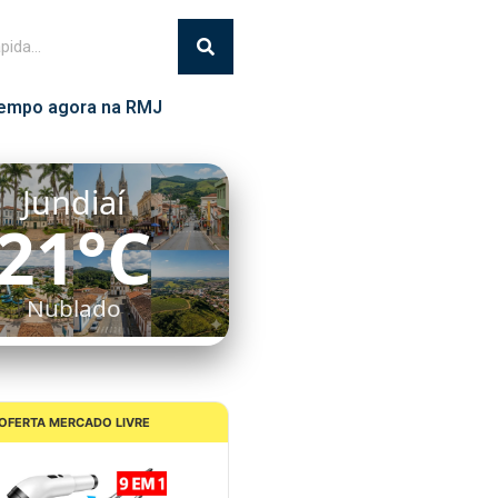
empo agora na RMJ
Itatiba
20°C
Nublado
OFERTA MERCADO LIVRE