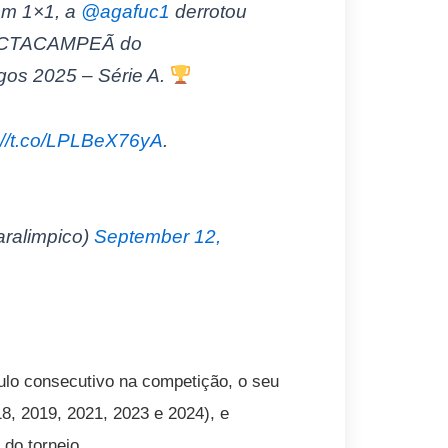
em 1×1, a
@agafuc1
derrotou
u OCTACAMPEÃ do
gos 2025 – Série A.
://t.co/LPLBeX76yA
.
aralimpico)
September 12,
ulo consecutivo na competição, o seu
18, 2019, 2021, 2023 e 2024), e
do torneio.