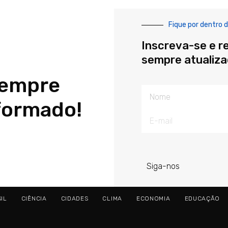
Fique por dentro d
Inscreva-se e r
sempre atualiz
sempre
Nome
formado!
E-
mail
Siga-nos
IL
CIÊNCIA
CIDADES
CLIMA
ECONOMIA
EDUCAÇÃO