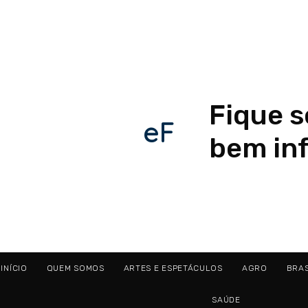
Fique 
eF
bem in
INÍCIO
QUEM SOMOS
ARTES E ESPETÁCULOS
AGRO
BRAS
SAÚDE